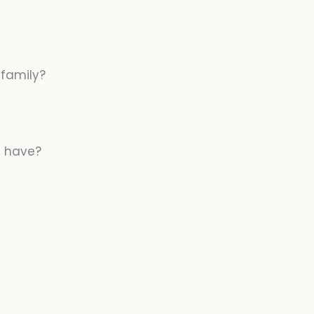
 family?
u have?