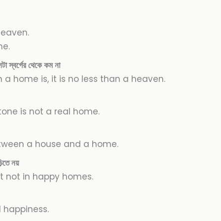
 heaven.
me.
া স্বর্গের থেকে কম না
a home is, it is no less than a heaven.
one is not a real home.
etween a house and a home.
িতে নয়
ut not in happy homes.
d happiness.