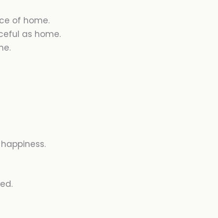
ace of home.
ceful as home.
me.
.
 happiness.
ted
.