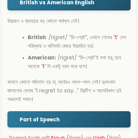
British vs American English
উচ্চারণ ও ব্যবহারে বড় কোনো পার্থক্য নেই।
British
: /rigret/ “রি-গ্রেট”, এখানে শেষের
‘t’
বেশ
পরিষ্কার ও খানিকটা জোরে উচ্চারিত হয়।
American:
/rigret/ “রি-গ্রেট’ই বলা হয়, তবে
অনেকে
‘t’
টা একটু নরম করে বলে।
বানানে কোনো পরিবর্তন হয় না, অর্থেরও অদল-বদল নেই। দুঃসংবাদ
জানানোর বেলায় “I regret to say…” ব্রিটিশ ও আমেরিকান দুই
অঞ্চলেই সমান।
Part of Speech
Regret ইংরেজি শব্দটি
Noun
(বিশেষ্য) এবং
Verb
(ক্রিয়া)