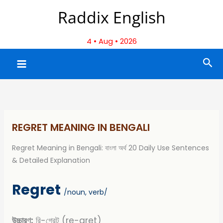
Skip
Raddix English
to
content
4 • Aug • 2026
Sea
REGRET MEANING IN BENGALI
Regret Meaning in Bengali: বাংলা অর্থ 20 Daily Use Sentences
& Detailed Explanation
Regret
/noun, verb/
উচ্চারণ:
রি-গ্রেট
(re-gret)