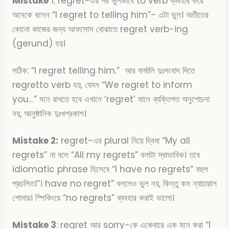
Mistake
1: regret-এর পর ভুলভাবে to verb ব্যবহার করে
অনেকে বলেন “I regret to telling him”- এটা ভুল। অতীতের
কোনো কাজের জন্য আফসোস বোঝাতে regret verb-ing
(gerund) হয়।
সঠিক: “I regret telling him.”
আর ফর্মালি দুঃসংবাদ দিতে
regretto verb হয়, যেমন “We regret to inform
you…” মনে রাখতে হবে এখানে ‘regret’ মানে ব্যক্তিগত অনুশোচনা
নয়, আনুষ্ঠানিক দুঃখপ্রকাশ।
Mistake 2:
regret-এর plural নিয়ে দ্বিধা “My all
regrets” না বলে “All my regrets” বলাটা স্বাভাবিক। তবে
idiomatic phrase হিসেবে “I have no regrets” বহুল
প্রচলিত।”। have no regret” বললেও ভুল নয়, কিন্তু কম ন্যাচারাল
শোনায়। স্পিকিংয়ে “no regrets” ব্যবহার করাই ভালো।
Mistake 3
: regret আর sorry-কে একেবারে এক মনে করা “I