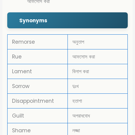
আফসোস করা
Synonyms
Remorse
অনুতাপ
Rue
আফসোস করা
Lament
বিলাপ করা
Sorrow
দুঃখ
Disappointment
হতাশা
Guilt
অপরাধবোধ
Shame
লজ্জা