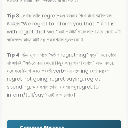
ইংরেজি অনেকটা দেশি স্পিকারের মতো শোনায়।
Tip 3
: লেখায় ফর্মাল regret-এর ব্যবহার শিখে রাখো অফিশিয়াল
ইমেইলে “We regret to inform you that…” বা “it is
with regret that we..” এই প্যাটার্ন কাজে লাগে। মনে রেখো, এটা
ব্যক্তিগত কান্নাকাটি নয়, প্রফেশনাল দুঃখপ্রকাশ।
Tip 4
: পঠন ভুল এড়াতে “অতীত regret-ing” সূত্রটা মনে গেঁথে
নাও
যখনই “অতীতে করা কোনো কিছুর জন্য খারাপ লাগছে” এমন বলবে,
সঙ্গে সঙ্গে চিন্তা করবে পরবর্তী verb-এর সঙ্গে ing যোগ করবে-
regret not going, regret saying, regret
spending. আর ফর্মাল ঘোষণার সময় শুধু regret to
inform/tell/say দিয়েই কাজ চালাবে।
Common Phrases