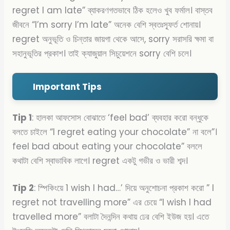
regret I am late” ব্যাকরণগতভাবে ঠিক হলেও খুব ফর্মাল। বাস্তব
জীবনে “I’m sorry I’m late” অনেক বেশি স্বতঃস্ফূর্ত শোনায়।
regret অনুভূতি ও চিন্তার জায়গা থেকে আসে, sorry সরাসরি ক্ষমা বা
সহানুভূতির প্রকাশ। তাই ক্যাজুয়াল সিচুয়েশনে sorry বেশি চলে।
Important Tips
Tip 1
: হালকা আফসোস বোঝাতে ‘feel bad’ ব্যবহার করো বন্ধুকে
বলতে চাইলে “I regret eating your chocolate” না বলে”।
feel bad about eating your chocolate” বললে
কথাটা বেশি স্বাভাবিক লাগে। regret একটু গভীর ও ভারী শব্দ।
Tip 2
: স্পিকিংয়ে 1 wish I had…’ দিয়ে অনুশোচনা প্রকাশ করো ”
I
regret not travelling more” এর চেয়ে “I wish I had
travelled more” বলাটা দৈনন্দিন কথায় ঢের বেশি ইউজ হয়। এতে