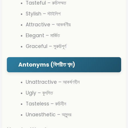
Tasteful – রুচিসম্মত
Stylish – স্টাইলিশ
Attractive – আকর্ষণীয়
Elegant – মার্জিত
Graceful – সুরুচিপূর্ণ
Antonyms (বিপরীত শব্দ)
Unattractive – আকর্ষণহীন
Ugly – কুৎসিত
Tasteless – রুচিহীন
Unaesthetic – অসুন্দর