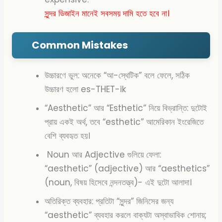
সুন্দর ডিজাইন মানেই সবসময় দামি হতে হবে না।
Common Mistakes
উচ্চারণে ভুল: অনেকে “আ-স্থেটিক” বলে ফেলে, সঠিক
উচ্চারণ হলো es-THET-ik
“Aesthetic” আর “Esthetic” নিয়ে বিভ্রান্তি: দুটোই
প্রায় একই অর্থ, তবে “esthetic” আমেরিকান ইংরেজিতে
বেশি ব্যবহৃত হয়।
Noun আর Adjective গুলিয়ে ফেলা:
“aesthetic” (adjective) আর “aesthetics”
(noun, বিষয় হিসেবে নন্দনতত্ত্ব)- এই দুটো আলাদা।
অতিরিক্ত ব্যবহার: প্রতিটা “সুন্দর” জিনিসের জন্য
“aesthetic” ব্যবহার করলে বাক্যটা অস্বাভাবিক শোনায়;